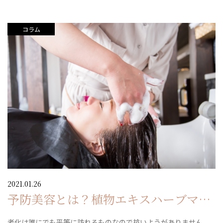
コラム
2021.01.26
予防美容とは？植物エキスハーブマジ
ックで頭皮洗浄して自然治癒力を活性
老化は誰にでも平等に訪れるものなので抗いようがありません