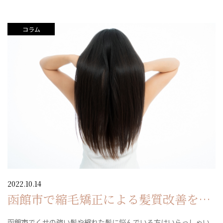
コラム
2022.10.14
函館市で縮毛矯正による髪質改善をす
るなら当院にご相談ください
函館市でくせの強い髪や縮れた髪に悩んでいる方はいらっしゃい